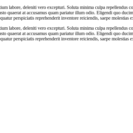
m labore, deleniti vero excepturi. Soluta minima culpa repellendus corr
to quaerat at accusamus quam pariatur illum odio. Eligendi quo ducimus
tur perspiciatis reprehenderit inventore reiciendis, saepe molestias exc
m labore, deleniti vero excepturi. Soluta minima culpa repellendus corr
to quaerat at accusamus quam pariatur illum odio. Eligendi quo ducimus
tur perspiciatis reprehenderit inventore reiciendis, saepe molestias exc